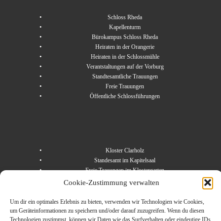
Schloss Rheda
Kapellenturm
Bürokampus Schloss Rheda
Heiraten in der Orangerie
Heiraten in der Schlossmühle
Verantstaltungen auf der Vorburg
Standtesamtliche Trauungen
Freie Trauungen
Öffentliche Schlossführungen
Kloster Clarholz
Standesamt im Kapitelsaal
Freie Trauungen im Klostergarten
Kloster Herzebrock
Cookie-Zustimmung verwalten
Freie Trauungen im Klostergarten
Um dir ein optimales Erlebnis zu bieten, verwenden wir Technologien wie Cookies,
um Geräteinformationen zu speichern und/oder darauf zuzugreifen. Wenn du diesen
Technologien zustimmst, können wir Daten wie das Surfverhalten oder eindeutige IDs